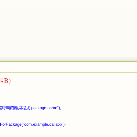
叫B)
age("被呼叫的應用程式 package name
"
);
tForPackage(
"com.example.callapp"
);