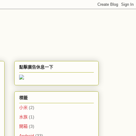
點擊廣告休息一下
標籤
小米
(2)
水族
(1)
開箱
(3)
Android
(33)