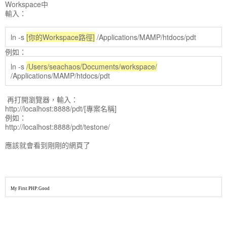
Workspace中
輸入：
ln -s
[你的Workspace路徑]
/Applications/MAMP/htdocs/pdt
例如：
ln -s
/Users/seachaos/Documents/workspace/
/Applications/MAMP/htdocs/pdt
再打開瀏覽器，輸入：
http://localhost:8888/pdt/[專案名稱]
例如：
http://localhost:8888/pdt/testone/
應該就會看到剛剛的網頁了
My First PHP:Good