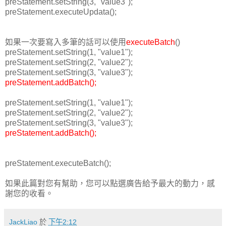
preStatement.setString(3, "value3");
preStatement.executeUpdata();
如果一次要寫入多筆的話可以使用
executeBatch
()
preStatement.setString(1, "value1");
preStatement.setString(2, "value2");
preStatement.setString(3, "value3");
preStatement.addBatch();
preStatement.setString(1, "value1");
preStatement.setString(2, "value2");
preStatement.setString(3, "value3");
preStatement.addBatch();
preStatement.executeBatch();
如果此篇對您有幫助，您可以點選廣告給予最大的動力，感
謝您的收看。
JackLiao
於
下午2:12