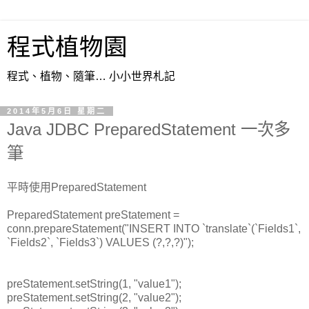
程式植物園
程式、植物、隨筆… 小小世界札記
2014年5月6日 星期二
Java JDBC PreparedStatement 一次多
筆
平時使用
PreparedStatement
PreparedStatement preStatement =
conn
.prepareStatement(
"INSERT INTO `translate`(`Fields1`,
`Fields2`, `Fields3`) VALUES (?,?,?)"
);
preStatement.setString(1, "value1");
preStatement.setString(2, "value2");