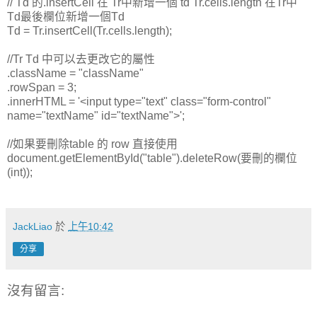
// Td 的.insertCell 在 Tr中新增一個 td Tr.cells.length 在Tr中
Td最後欄位新增一個Td
Td = Tr.insertCell(Tr.cells.length);
//Tr Td 中可以去更改它的屬性
.className = "className"
.rowSpan = 3;
.innerHTML = '<input type="text" class="form-control"
name="textName" id="textName">'
;
//如果要刪除table 的 row 直接使用
document.getElementById(
"table"
).deleteRow(要刪的欄位
(int));
JackLiao
於
上午10:42
分享
沒有留言: